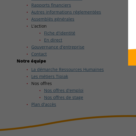
Rapports financiers
Autres informations réglementées
Assemblés générales
L'action
Fiche d'identité
En direct
Gouvernance d'entreprise
Contact
Notre équipe
La démarche Ressources Humaines
Les métiers Tipiak
Nos offres
Nos offres d'emploi
Nos offres de stage
Plan d'accès