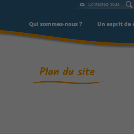
Contactez-nous
Qui sommes-nous ?
Qui sommes-nous ?
Un esprit de
Un esprit de
Plan du site