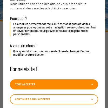
Nous utilisons des cookies afin de vous proposer un
contenu et des recettes adaptés à vos envies.
Pourquoi ?
Les cookies permettent de recueillir des statistiques de visites
anonymes pour optimiser votre navigation selon vos besoins. Pour
en savoir davantage, vous pouvez consulter la page
Données
personnelles
Tipiak est un groupe agro-alimentaire implanté dans le
A vous de choisir
Grand Ouest de la France, spécialiste des produits d'épicerie,
des plats cuisinés surgelés, des produits traiteur pâtissier et
Quel que soit votre choix, vous restez libre de changer d'avis en
modifiant votre sélection.
de panification.
Bonne visite !
Qui sommes nous ?
TOUT ACCEPTER
CONTINUER SANS ACCEPTER
En savoir +