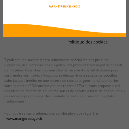
Contact
Recrutement
PARAMÈTRER MES CHOIX
Contact Presse
Espace marque
Plan du site
Espace industrie
Mentions légales
Espace restauration
Données personnelles
Les magasins
Politique des cookies
Tipiak est une société d'agro-alimentaire spécialiste des produits
d'épicerie, des plats cuisinés surgelés, des produits traiteur pâtissier et de
panification. Vous cherchez une idée de recette d’apéritif dinatoire pour
surprendre vos invités ? Vous voulez découvrir une recette de coquilles
saint jacques inédite ou une recette de couscous gourmand pour varier
votre quotidien ? Découvrez vite nos recettes ! Tipiak vous propose aussi
des idées de recette de soupe maison et de recette à base de chapelure ou
des astuces pour cuisiner les produits céréaliers et revisiter les plats
traditionnels !
Pour votre sante, pratiquez une activité physique régulière
-
www.mangerbouger.fr