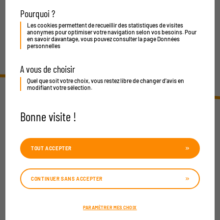
Pourquoi ?
Les cookies permettent de recueillir des statistiques de visites
anonymes pour optimiser votre navigation selon vos besoins. Pour
en savoir davantage, vous pouvez consulter la page
Données
personnelles
A vous de choisir
Quel que soit votre choix, vous restez libre de changer d'avis en
modifiant votre sélection.
Bonne visite !
TOUT ACCEPTER
En savoir +
Contact
Recrutement
CONTINUER SANS ACCEPTER
Contact Presse
Espace marque
Plan du site
Espace industrie
PARAMÈTRER MES CHOIX
Mentions légales
Espace restauration