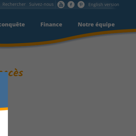
Rechercher
Suivez-nous
English version
 conquête
 conquête
Finance
Finance
Notre équipe
Notre équipe
accès